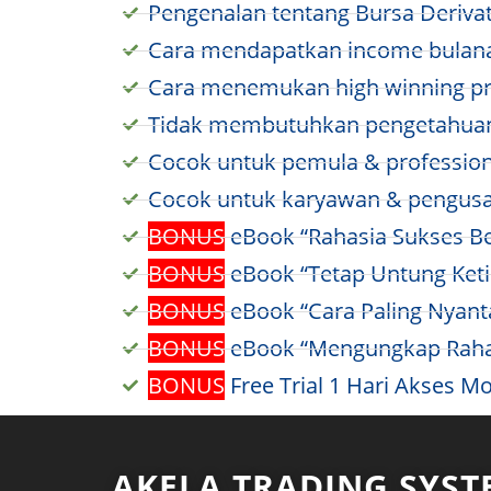
Pengenalan tentang Bursa Derivat
Cara mendapatkan income bulanan
Cara menemukan high winning pro
Tidak membutuhkan pengetahuan 
Cocok untuk pemula & professiona
Cocok untuk karyawan & pengusah
BONUS
eBook “Rahasia Sukses Beri
BONUS
eBook “Tetap Untung Ketik
BONUS
eBook “Cara Paling Nyanta
BONUS
eBook “Mengungkap Rahasia
BONUS
Free Trial 1 Hari Akses Mo
AKELA TRADING SYST