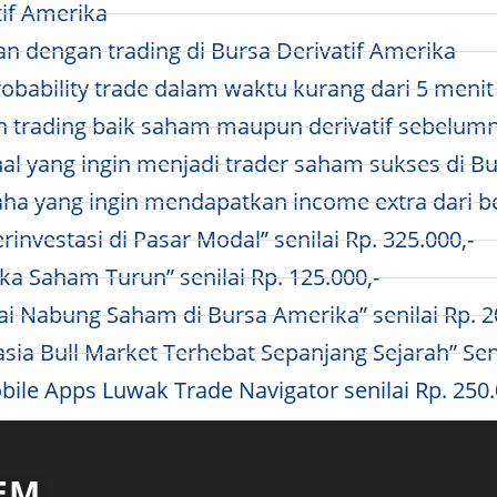
if Amerika
 dengan trading di Bursa Derivatif Amerika
bability trade dalam waktu kurang dari 5 menit
trading baik saham maupun derivatif sebelum
l yang ingin menjadi trader saham sukses di Bu
a yang ingin mendapatkan income extra dari be
nvestasi di Pasar Modal” senilai Rp. 325.000,-
a Saham Turun” senilai Rp. 125.000,-
i Nabung Saham di Bursa Amerika” senilai Rp. 2
 Bull Market Terhebat Sepanjang Sejarah” Senil
bile Apps Luwak Trade Navigator senilai Rp. 250.
EM​