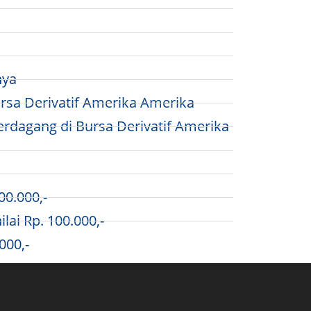
nya
rsa Derivatif Amerika Amerika
rdagang di Bursa Derivatif Amerika
00.000,-
ai Rp. 100.000,-
000,-